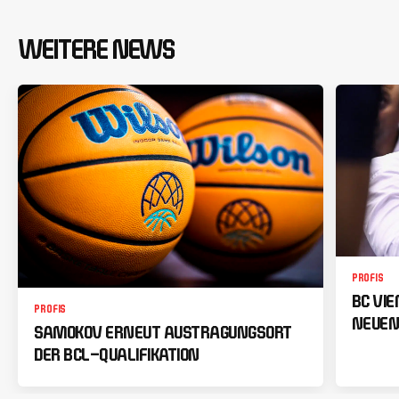
WEITERE NEWS
PROFIS
BC VI
PROFIS
NEUEN
SAMOKOV ERNEUT AUSTRAGUNGSORT
DER BCL-QUALIFIKATION