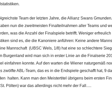
statistiken.
olgreichste Team der letzten Jahre, die Allianz Swans Gmunde
e haben nun die zweitmeisten Finalteilnahmen aller Teams und w
n, was die Anzahl der Finalspiele betrifft. Weniger erfreulich
stiken sind es, die die Kanoniere anführen: Keine andere Mannsc
 eine Mannschaft (UBSC Wels, 1/8) hat eine so schlechtere Sie
im Burgenland wird man sich in erster Linie an die Finalserie 20
tel einfahren konnte. Auf den warten die Wiener naturgemäß noch
as zwölfte ABL-Team, das es in die Endspiele geschafft hat, 9 
en halten. Kann man den Meistertitel übrigens beim ersten Fina
St. Pölten) war das allerdings nicht mehr der Fall….