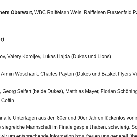
ners Oberwart
, WBC Raiffeisen Wels, Raiffeisen Fürstenfeld P
r)
alery Koroljev, Lukas Hajda (Dukes und Lions)
in Woschank, Charles Payton (Dukes und Basket Flyers Vi
g Seifert (beide Dukes), Matthias Mayer, Florian Schöninge
 Coffin
 alle Unterlagen aus den 80er und 90er Jahren lückenlos vorl
eine siegreiche Mannschaft im Finale gespielt haben, schwierig. S
wir um entsprechende Information bzw. freuen uns generell übe