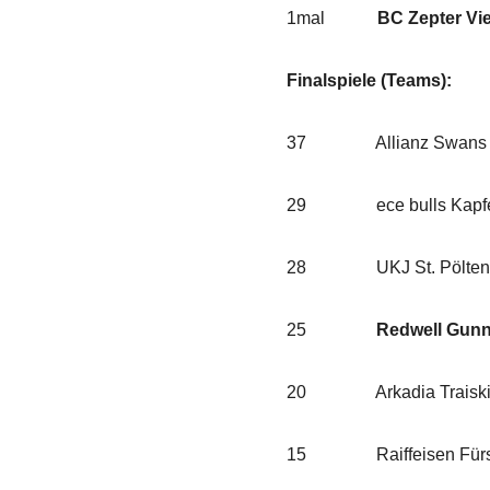
1mal
BC Zepter Vi
Finalspiele (Teams):
37 Allianz Swans Gmu
29 ece bulls Kapfenb
28 UKJ St. Pölten (
25
Redwell Gunn
20 Arkadia Traiskirch
15 Raiffeisen Fürsten