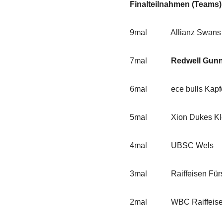
Finalteilnahmen (Teams)
9mal Allianz Swans
7mal
Redwell Gunn
6mal ece bulls Kapfenb
5mal Xion Dukes Klos
4mal UBSC Wels
3mal Raiffeisen Fürsten
2mal WBC Raiffeise