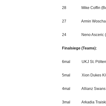
28 Mike Coffin (Bul
27 Armin Woschank 
24 Neno Asceric (UKJ
Finalsiege (Teams):
6mal UKJ St. Pölte
5mal Xion Dukes Klos
4mal Allianz Swans Gm
3mal Arkadia Traiskir