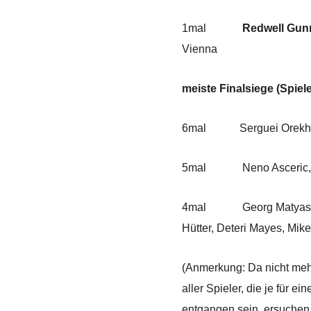
1mal
Redwell Gun
Vienna
meiste Finalsiege (Spiele
6mal Serguei Orekhov, V
5mal Neno Asceric, Arm
4mal Georg Matyas, Geor
Hütter, Deteri Mayes, Mike
(Anmerkung: Da nicht mehr
aller Spieler, die je für 
entgangen sein, ersuchen 