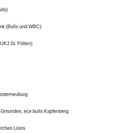
ls)
(Bulls und WBC)
 St. Pölten)
n
terneuburg
unden, ece bulls Kapfenberg
chen Lions