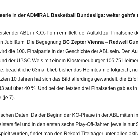
lserie in der ADMIRAL Basketball Bundesliga: weiter geht’s
ister der ABL in K.O.-Form ermittelt, der Auftakt zur Finalserie 
 ein Jubiläum: Die Begegnung
BC Zepter Vienna
–
Redwell Gun
 die 100. Finalpartie in der Geschichte der ABL sein. Den Au
und der UBSC Wels mit einem Klosterneuburger 105:75 Heimerf
e: beachtliche 63mal blieb bisher das Heimteam erfolgreich, nu
zten 10 Jahren hat sich das Bild allerdings gewandelt, die Erf
3 auf über 40 %. Und bei den letzten drei Finalserien gab es 
(je 7).
ischen Daten: Da der Beginn der KO-Phase in der ABL mitten in
eisters fiel und in den ersten sechs Play-Off-Jahren jeweils nur
pielt wurden, findet man den Rekord-Titelträger unter allen akt