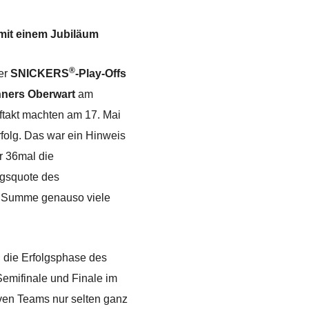
 mit einem Jubiläum
®
der
SNICKERS
-Play-Offs
ners Oberwart
am
ftakt machten am 17. Mai
olg. Das war ein Hinweis
r 36mal die
olgsquote des
in Summe genauso viele
 die Erfolgsphase des
 Semifinale und Finale im
iven Teams nur selten ganz