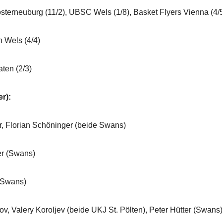
erneuburg
(11/2), UBSC Wels (1/8), Basket Flyers Vienna (4/
els (4/4)
n (2/3)
er):
orian Schöninger (beide Swans)
(Swans)
Swans)
ery Koroljev (beide UKJ St. Pölten), Peter Hütter (Swans