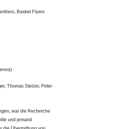
anthers, Basket Flyers
enna)
r, Thomas Stelzer, Peter
iegen, war die Recherche
ollte und jemand
r die Übermittlung von