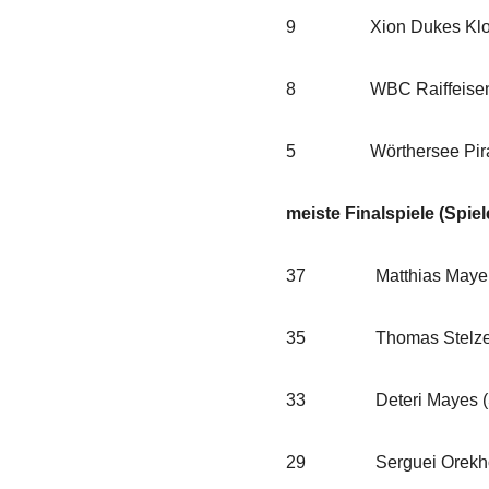
9 Xion Dukes Klost
8 WBC Raiffeisen W
5 Wörthersee Pirate
meiste Finalspiele (Spiel
37 Matthias Mayer, Fl
35 Thomas Stelzer 
33 Deteri Mayes (
29 Serguei Orekhov, Val