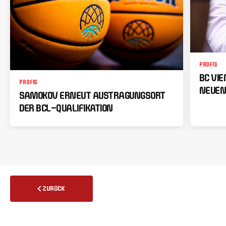
PROFIS
BC VI
PROFIS
NEUEN
SAMOKOV ERNEUT AUSTRAGUNGSORT
DER BCL-QUALIFIKATION
ZURÜCK