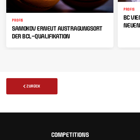
PROFIS
BC VI
PROFIS
NEUEN
SAMOKOV ERNEUT AUSTRAGUNGSORT
DER BCL-QUALIFIKATION
ZURÜCK
COMPETITIONS