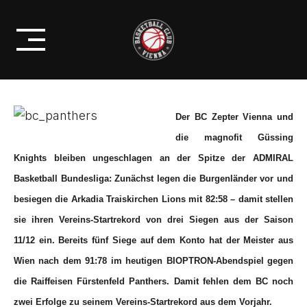
Skip
BCV GEGEN DIE PANTHERS ZUM
to
5. ABL-SIEG
content
Der BC Zepter Vienna und
die magnofit Güssing
Knights bleiben ungeschlagen an der Spitze der ADMIRAL
Basketball Bundesliga: Zunächst legen die Burgenländer vor und
besiegen die Arkadia Traiskirchen Lions mit 82:58 – damit stellen
sie ihren Vereins-Startrekord von drei Siegen aus der Saison
11/12 ein. Bereits fünf Siege auf dem Konto hat der Meister aus
Wien nach dem 91:78 im heutigen BIOPTRON-Abendspiel gegen
die Raiffeisen Fürstenfeld Panthers. Damit fehlen dem BC noch
zwei Erfolge zu seinem Vereins-Startrekord aus dem Vorjahr.