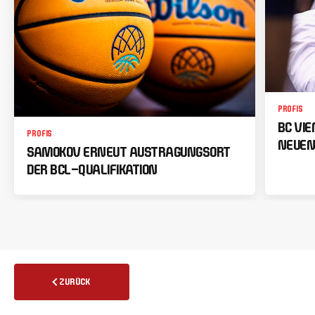
PROFIS
BC VI
PROFIS
NEUEN
SAMOKOV ERNEUT AUSTRAGUNGSORT
DER BCL-QUALIFIKATION
ZURÜCK