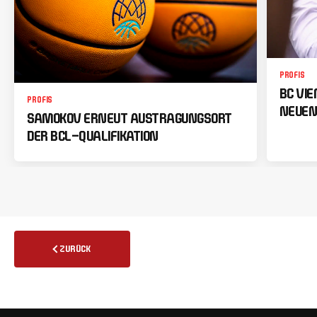
PROFIS
BC VI
PROFIS
NEUEN
SAMOKOV ERNEUT AUSTRAGUNGSORT
DER BCL-QUALIFIKATION
ZURÜCK