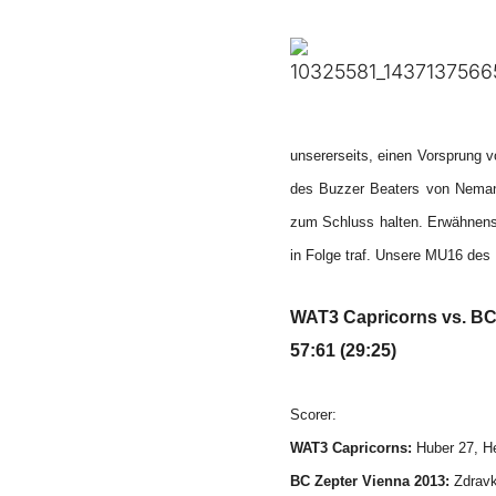
unsererseits,
einen Vorsprung
v
des Buzzer Beaters von Nemanja
zum Schluss halten. Erwähnensw
in Folge traf. Unsere MU16 des 
WAT3 Capricorns
vs.
BC
57:61 (29:25)
Scorer:
WAT3 Capricorns:
Huber 27, He
BC Zepter Vienna 2013:
Zdravk