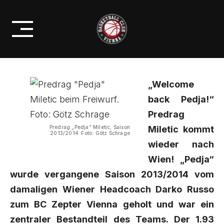
Skip
PREDRAG MILETIC KEHRT ZUM
to
BC ZEPTER VIENNA ZURÜCK
content
„Welcome
back Pedja!“
Predrag
Predrag „Pedja“ Miletic, Saison
Miletic kommt
2013/2014. Foto: Götz Schrage
wieder nach
Wien! „Pedja“
wurde vergangene Saison 2013/2014 vom
damaligen Wiener Headcoach Darko Russo
zum BC Zepter Vienna geholt und war ein
zentraler Bestandteil des Teams. Der 1.93