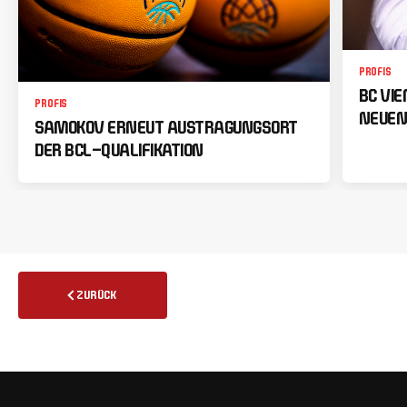
PROFIS
BC VI
PROFIS
NEUEN
SAMOKOV ERNEUT AUSTRAGUNGSORT
DER BCL-QUALIFIKATION
ZURÜCK