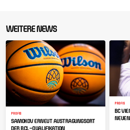
WEITERE NEWS
PROFIS
BC VI
PROFIS
NEUEN
SAMOKOV ERNEUT AUSTRAGUNGSORT
DER BCL-QUALIFIKATION