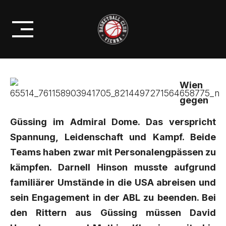
Skip
PRESENTS: BC ZEPTER VIENNA
to
VS MAGNOFIT GÜSSING KNIGHTS
content
Wien
gegen
Güssing im Admiral Dome. Das verspricht
Spannung, Leidenschaft und Kampf. Beide
Teams haben zwar mit Personalengpässen zu
kämpfen. Darnell Hinson musste aufgrund
familiärer Umstände in die USA abreisen und
sein Engagement in der ABL zu beenden. Bei
den Rittern aus Güssing müssen David