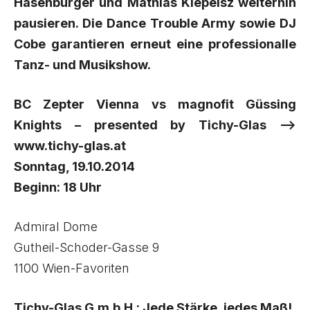
Hasenburger und Mathias Klepeisz weiterhin
pausieren. Die Dance Trouble Army sowie DJ
Cobe garantieren erneut eine professionalle
Tanz- und Musikshow.
BC Zepter Vienna vs magnofit Güssing
Knights – presented by Tichy-Glas –>
www.tichy-glas.at
Sonntag, 19.10.2014
Beginn: 18 Uhr
Admiral Dome
Gutheil-Schoder-Gasse 9
1100 Wien-Favoriten
Tichy-Glas G.m.b.H.: Jede Stärke, jedes Maß!