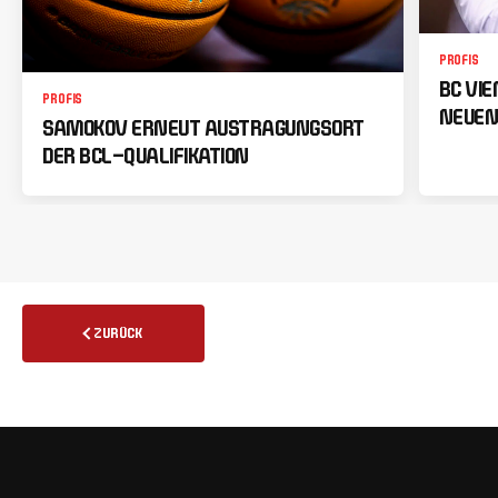
PROFIS
BC VI
PROFIS
NEUEN
SAMOKOV ERNEUT AUSTRAGUNGSORT
DER BCL-QUALIFIKATION
ZURÜCK