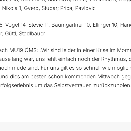
 Nikola 1, Gvero, Stupar; Prica, Pavlovic
16, Vogel 14, Stevic 11, Baumgartner 10, Ellinger 10, H
; Güttl, Stadlbauer
ch MU19 ÖMS: „Wir sind leider in einer Krise im Mom
use lang war, uns fehlt einfach noch der Rhythmus, d
och müde sind. Für uns gilt es so schnell wie möglic
und dies am besten schon kommenden Mittwoch gege
rfolgserlebnis um das Selbstvertrauen zurückzuholen