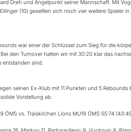
ard Dreh und Angelpunkt seiner Mannschaft. Mit Vogel 
linger (10) gesellten sich noch vier weitere Spieler in
.
nds war einer der Schlüssel zum Sieg für die körpe
 Bei den Turnover hatten wir mit 30:20 klar das nach
e entstanden sind.
e gegen seinen Ex-Klub mit 11 Punkten und 5 Rebounds 
 solide Vorstellung ab.
9 ÖMS vs. Traiskirchen Lions MU19 ÖMS 55:74 (43:49,
nja 18, Markov 11, Radosavljevic 9, Vuckovic 6, Blag