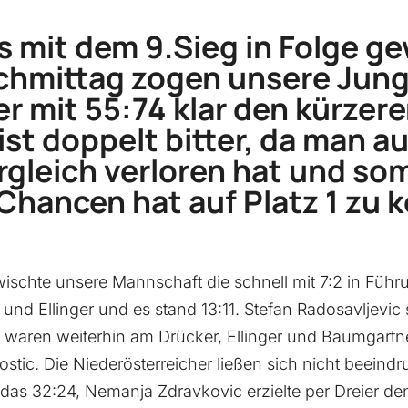
es mit dem 9.Sieg in Folge g
chmittag zogen unsere Jung
er mit 55:74 klar den kürzere
ist doppelt bitter, da man a
rgleich verloren hat und so
Chancen hat auf Platz 1 zu
wischte unsere Mannschaft die schnell mit 7:2 in Füh
und Ellinger und es stand 13:11. Stefan Radosavljevic 
te waren weiterhin am Drücker, Ellinger und Baumgartn
stic. Die Niederösterreicher ließen sich nicht beeind
 das 32:24, Nemanja Zdravkovic erzielte per Dreier de