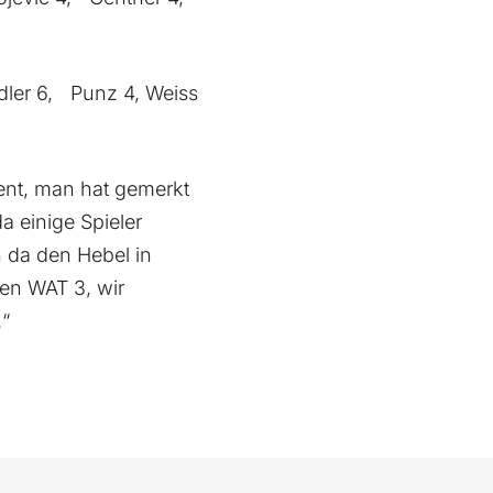
andler 6, Punz 4, Weiss
ent, man hat gemerkt
a einige Spieler
h da den Hebel in
n WAT 3, wir
.“