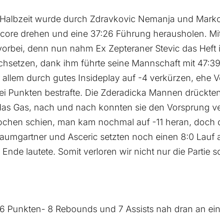
e Halbzeit wurde durch Zdravkovic Nemanja und Markov 
ore drehen und eine 37:26 Führung herausholen. Mit 
orbei, denn nun nahm Ex Zepteraner Stevic das Heft 
chsetzen, dank ihm führte seine Mannschaft mit 47:39.
allem durch gutes Insideplay auf -4 verkürzen, ehe V
ei Punkten bestrafte. Die Zderadicka Mannen drückte
 das Gas, nach und nach konnten sie den Vorsprung v
brochen schien, man kam nochmal auf -11 heran, doch
aumgartner und Asceric setzten noch einen 8:0 Lauf 
Ende lautete. Somit verloren wir nicht nur die Partie
16 Punkten- 8 Rebounds und 7 Assists nah dran an ein