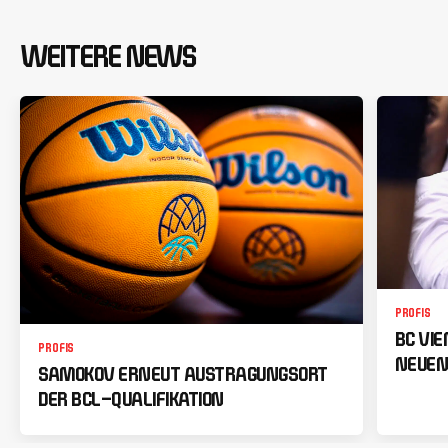
WEITERE NEWS
PROFIS
BC VI
PROFIS
NEUEN
SAMOKOV ERNEUT AUSTRAGUNGSORT
DER BCL-QUALIFIKATION