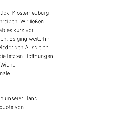
rück, Klosterneuburg
reiben. Wir ließen
ab es kurz vor
len. Es ging weiterhin
 wieder den Ausgleich
 die letzten Hoffnungen
m Wiener
nale.
 in unserer Hand.
rquote von