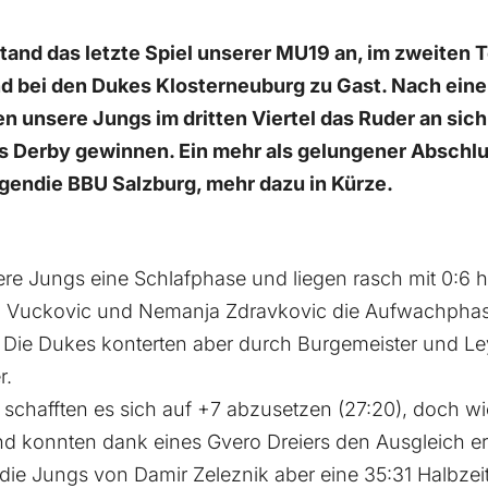
and das letzte Spiel unserer MU19 an, im zweiten T
d bei den Dukes Klosterneuburg zu Gast. Nach ei
en unsere Jungs im dritten Viertel das Ruder an sic
s Derby gewinnen. Ein mehr als gelungener Abschlu
egendie BBU Salzburg, mehr dazu in Kürze.
re Jungs eine Schlafphase und liegen rasch mit 0:6 
rch Vuckovic und Nemanja Zdravkovic die Aufwachpha
. Die Dukes konterten aber durch Burgemeister und Ley
r.
 schafften es sich auf +7 abzusetzen (27:20), doch wie
d konnten dank eines Gvero Dreiers den Ausgleich erz
 die Jungs von Damir Zeleznik aber eine 35:31 Halbzei