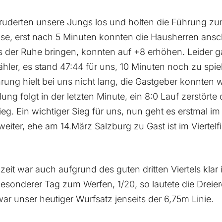
uderten unsere Jungs los und holten die Führung zu
ase, erst nach 5 Minuten konnten die Hausherren ansch
s der Ruhe bringen, konnten auf +8 erhöhen. Leider g
hler, es stand 47:44 für uns, 10 Minuten noch zu spie
hrung hielt bei uns nicht lang, die Gastgeber konnten
dung folgt in der letzten Minute, ein 8:0 Lauf zerstörte
eg. Ein wichtiger Sieg für uns, nun geht es erstmal i
weiter, ehe am 14.März Salzburg zu Gast ist im Viertelfi
zeit war auch aufgrund des guten dritten Viertels klar
esonderer Tag zum Werfen, 1/20, so lautete die Dreie
ar unser heutiger Wurfsatz jenseits der 6,75m Linie.