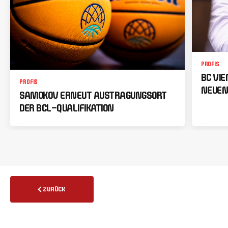
PROFIS
BC VI
PROFIS
NEUEN
SAMOKOV ERNEUT AUSTRAGUNGSORT
DER BCL-QUALIFIKATION
ZURÜCK