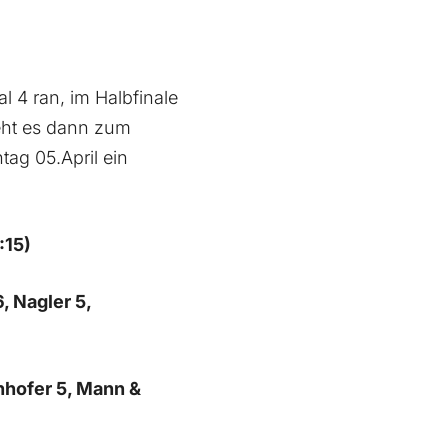
 ran, im Halbfinale
eht es dann zum
tag 05.April ein
:15)
, Nagler 5,
nhofer 5, Mann &