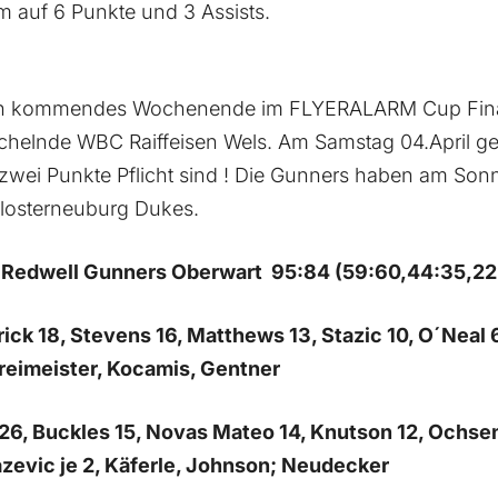
 auf 6 Punkte und 3 Assists.
n kommendes Wochenende im FLYERALARM Cup Final 4
uchelnde WBC Raiffeisen Wels. Am Samstag 04.April g
 zwei Punkte Pflicht sind ! Die Gunners haben am Sonn
Klosterneuburg Dukes.
. Redwell Gunners Oberwart 95:84 (59:60,44:35,22
rick 18, Stevens 16, Matthews 13, Stazic 10, O´Neal 6
reimeister, Kocamis, Gentner
26, Buckles 15, Novas Mateo 14, Knutson 12, Ochse
lazevic je 2, Käferle, Johnson; Neudecker