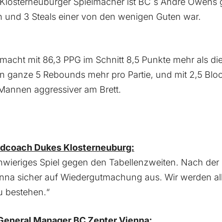
losterneuburger Spielmacher ist BC´s Andre Owens ge
n und 3 Steals einer von den wenigen Guten war.
macht mit 86,3 PPG im Schnitt 8,5 Punkte mehr als di
n ganze 5 Rebounds mehr pro Partie, und mit 2,5 Bloc
 Mannen aggressiver am Brett.
adcoach Dukes Klosterneuburg:
hwieriges Spiel gegen den Tabellenzweiten. Nach der
enna sicher auf Wiedergutmachung aus. Wir werden al
 bestehen.“
 General Manager BC Zepter Vienna: