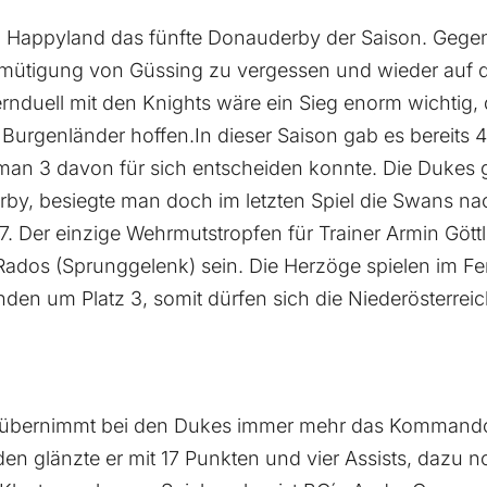
 Happyland das fünfte Donauderby der Saison. Gegen
mütigung von Güssing zu vergessen und wieder auf d
nduell mit den Knights wäre ein Sieg enorm wichtig
Burgenländer hoffen.In dieser Saison gab es bereits 4
man 3 davon für sich entscheiden konnte. Die Dukes
erby, besiegte man doch im letzten Spiel die Swans n
7. Der einzige Wehrmutstropfen für Trainer Armin Göttl
ados (Sprunggelenk) sein. Die Herzöge spielen im Fer
n um Platz 3, somit dürfen sich die Niederösterreic
übernimmt bei den Dukes immer mehr das Kommand
n glänzte er mit 17 Punkten und vier Assists, dazu n