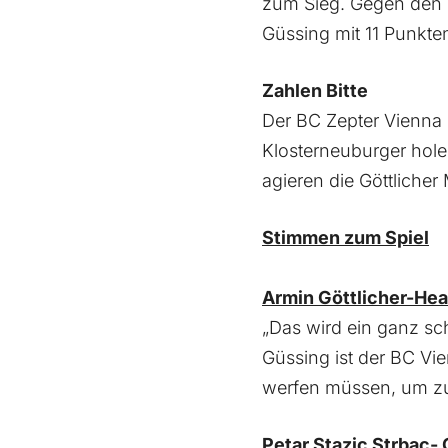
zum Sieg. Gegen den K
Güssing mit 11 Punkte
Zahlen Bitte
Der BC Zepter Vienna 
Klosterneuburger hole
agieren die Göttlicher
Stimmen zum Spiel
Armin Göttlicher-He
„Das wird ein ganz sc
Güssing ist der BC Vi
werfen müssen, um zu
Petar Stazic Strbac-