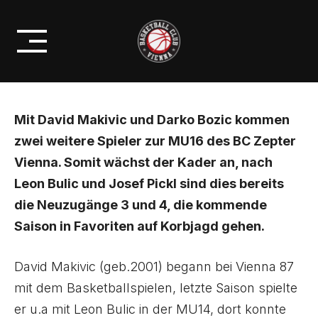
Skip
ZWEI WEITERE TALENTE FÜR
to
DEN BC ZEPTER VIENNA
content
Mit David Makivic und Darko Bozic kommen
zwei weitere Spieler zur MU16 des BC Zepter
Vienna. Somit wächst der Kader an, nach
Leon Bulic und Josef Pickl sind dies bereits
die Neuzugänge 3 und 4, die kommende
Saison in Favoriten auf Korbjagd gehen.
David Makivic (geb.2001) begann bei Vienna 87
mit dem Basketballspielen, letzte Saison spielte
er u.a mit Leon Bulic in der MU14, dort konnte