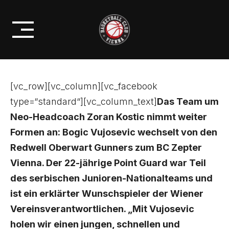
Skip
SPIELMACHER BOGIC VUJOSEVIC
to
WECHSELT NACH WIEN
content
[vc_row][vc_column][vc_facebook
type=“standard“][vc_column_text]
Das Team um
Neo-Headcoach Zoran Kostic nimmt weiter
Formen an: Bogic Vujosevic wechselt von den
Redwell Oberwart Gunners zum BC Zepter
Vienna. Der 22-jährige Point Guard war Teil
des serbischen Junioren-Nationalteams und
ist ein erklärter Wunschspieler der Wiener
Vereinsverantwortlichen. „Mit Vujosevic
holen wir einen jungen, schnellen und