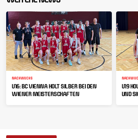
NACHWUCHS
NACHWUC
U16: BC VIENNA HOLT SILBER BEI DEN
U19 HO
WIENER MEISTERSCHAFTEN
UND SI