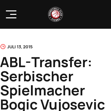
Skip
to
content
JULI 13, 2015
ABL-Transfer:
Serbischer
Spielmacher
Bogic Vujosevic