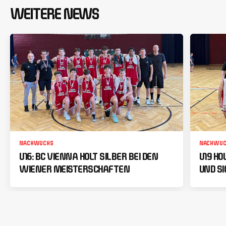
WEITERE NEWS
NACHWUCHS
NACHWUC
U16: BC VIENNA HOLT SILBER BEI DEN
U19 HO
WIENER MEISTERSCHAFTEN
UND SI