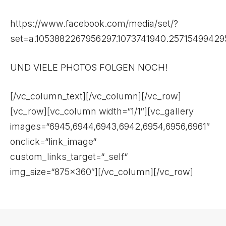
https://www.facebook.com/media/set/?
set=a.1053882267956297.1073741940.2571549942
UND VIELE PHOTOS FOLGEN NOCH!
[/vc_column_text][/vc_column][/vc_row]
[vc_row][vc_column width=“1/1″][vc_gallery
images=“6945,6944,6943,6942,6954,6956,6961″
onclick=“link_image“
custom_links_target=“_self“
img_size=“875×360″][/vc_column][/vc_row]