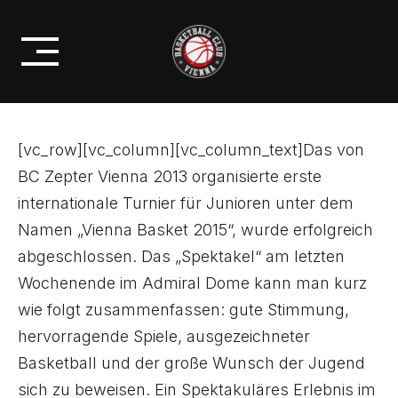
Skip
2015‘ TURNIER – EIN MEHR ALS
to
ERFOLGREICHES WOCHENENDE!
content
[vc_row][vc_column][vc_column_text]Das von
BC Zepter Vienna 2013 organisierte erste
internationale Turnier für Junioren unter dem
Namen „Vienna Basket 2015“, wurde erfolgreich
abgeschlossen. Das „Spektakel“ am letzten
Wochenende im Admiral Dome kann man kurz
wie folgt zusammenfassen: gute Stimmung,
hervorragende Spiele, ausgezeichneter
Basketball und der große Wunsch der Jugend
sich zu beweisen. Ein Spektakuläres Erlebnis im