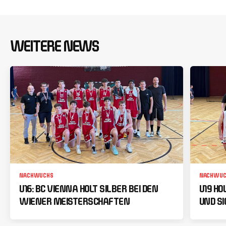
WEITERE NEWS
NACHWUCHS
NACHWUC
U16: BC VIENNA HOLT SILBER BEI DEN
U19 HO
WIENER MEISTERSCHAFTEN
UND SI