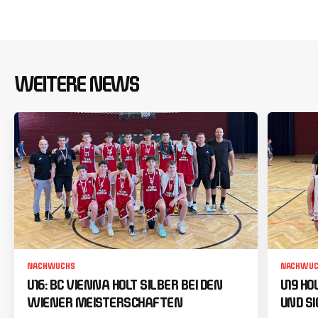
WEITERE NEWS
NACHWUCHS
NACHWUC
U16: BC VIENNA HOLT SILBER BEI DEN
U19 HO
WIENER MEISTERSCHAFTEN
UND SI