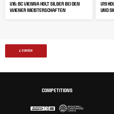
U16: BC VIENNA HOLT SILBER BEI DEN
U19 HO
WIENER MEISTERSCHAFTEN
UND SI
ZURÜCK
COMPETITIONS