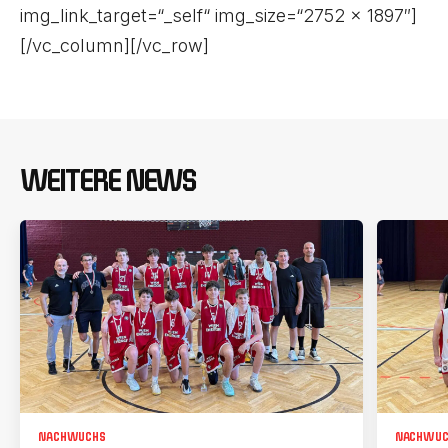
img_link_target=“_self“ img_size=“2752 × 1897″]
[/vc_column][/vc_row]
WEITERE NEWS
NACHWUCHS
NACHWUC