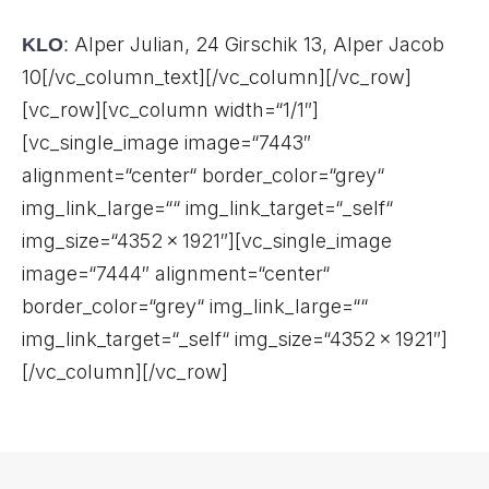
Alper Julian, 24 Girschik 13, Alper Jacob
KLO
:
10
[/vc_column_text][/vc_column][/vc_row]
[vc_row][vc_column width=“1/1″]
[vc_single_image image=“7443″
alignment=“center“ border_color=“grey“
img_link_large=““ img_link_target=“_self“
img_size=“4352 × 1921″][vc_single_image
image=“7444″ alignment=“center“
border_color=“grey“ img_link_large=““
img_link_target=“_self“ img_size=“4352 × 1921″]
[/vc_column][/vc_row]