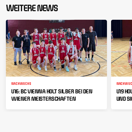
WEITERE NEWS
NACHWUCHS
NACHWUC
U16: BC VIENNA HOLT SILBER BEI DEN
U19 HO
WIENER MEISTERSCHAFTEN
UND SI