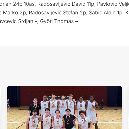
rian 24p 10as, Radosavljevic David 11p, Pavlovic Velj
c Marko 2p, Radosavljevic Stefan 2p, Sabic Aldin 1p, 
vcevic Srdjan -, Györi Thomas –