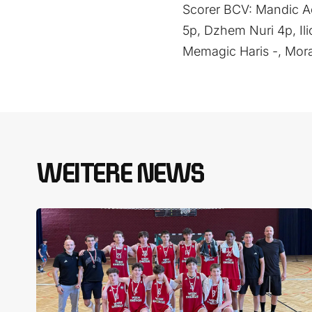
Scorer BCV: Mandic Ad
5p, Dzhem Nuri 4p, Ili
Memagic Haris -, Mora
WEITERE NEWS