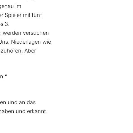
 genau im
 Spieler mit fünf
s 3.
ir werden versuchen
 Uns. Niederlagen wie
 zuhören. Aber
n.“
ren und an das
 haben und erkannt