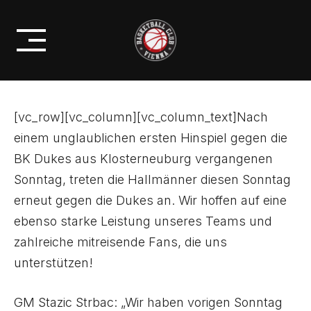
Skip
1. ADVENT: RÜCKSPIEL GEGEN
to
DUKES IN KLOSTERNEUBURG
content
[vc_row][vc_column][vc_column_text]Nach
einem unglaublichen ersten Hinspiel gegen die
BK Dukes aus Klosterneuburg vergangenen
Sonntag, treten die Hallmänner diesen Sonntag
erneut gegen die Dukes an. Wir hoffen auf eine
ebenso starke Leistung unseres Teams und
zahlreiche mitreisende Fans, die uns
unterstützen!
GM Stazic Strbac: „Wir haben vorigen Sonntag