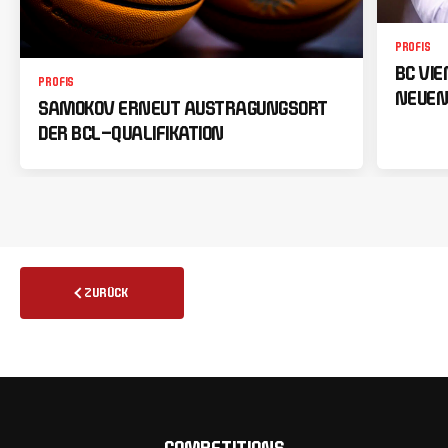
PROFIS
BC VI
PROFIS
NEUEN
SAMOKOV ERNEUT AUSTRAGUNGSORT
DER BCL-QUALIFIKATION
ZURÜCK