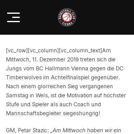
Skip
BASKETBALL AUSTRIA CUPS ZU
to
GAST BEI DEN TIMBERWOLVES
content
[vc_row][vc_column][vc_column_text]Am
Mittwoch, 11. Dezember 2019 treten sich die
Jungs vom BC Hallmann Vienna gegen die DC
Timberwolves im Achtelfinalspiel gegenüber.
Nach einem glorreichen Sieg vergangenen
Samstag in Wels, ist die Motivation auf höchster
Stufe und Spieler als auch Coach und
Mannschaftsbegleiter siegeshungrig!
GM, Petar Stazic:
„Am Mittwoch haben wir ein