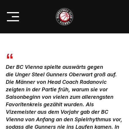
Skip
DOMINANTER SIEG DES BC
to
VIENNA IM BURGENLAND
content
Der BC Vienna spielte auswärts gegen
die Unger Steel Gunners Oberwart groß auf.
Die Männer von Head Coach Radanovic
zeigten in der Partie früh, warum sie vor
Saisonbeginn von vielen zum allerengsten
Favoritenkreis gezählt wurden. Als
Vizemeister aus dem Vorjahr gab der BC
Vienna von Anfang an den Spielrhythmus vor,
sodass die Gunners nie ins Laufen kamen. In