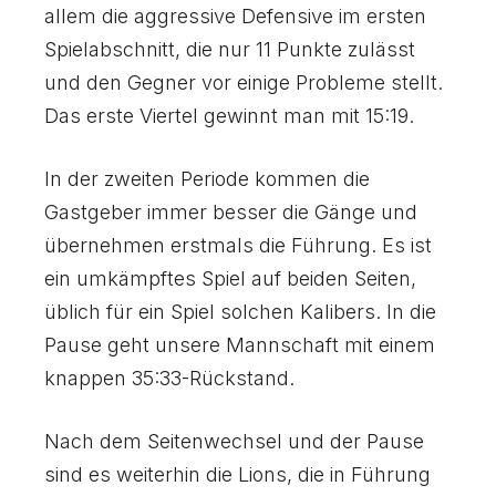
7
7
0
0
allem die aggressive Defensive im ersten
8
8
Spielabschnitt, die nur 11 Punkte zulässt
und den Gegner vor einige Probleme stellt.
Das erste Viertel gewinnt man mit 15:19.
9
9
In der zweiten Periode kommen die
0
0
Gastgeber immer besser die Gänge und
übernehmen erstmals die Führung. Es ist
ein umkämpftes Spiel auf beiden Seiten,
üblich für ein Spiel solchen Kalibers. In die
Pause geht unsere Mannschaft mit einem
knappen 35:33-Rückstand.
Nach dem Seitenwechsel und der Pause
sind es weiterhin die Lions, die in Führung