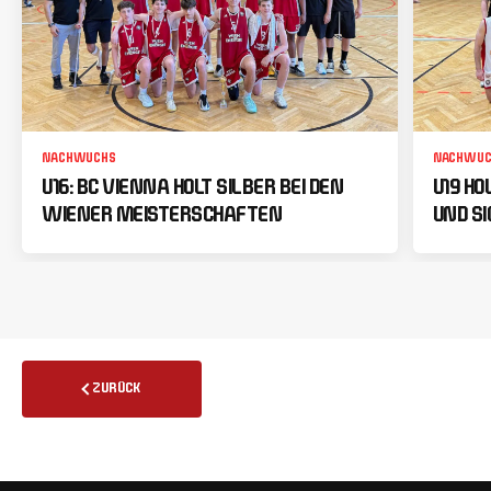
NACHWUCHS
NACHWUC
U16: BC VIENNA HOLT SILBER BEI DEN
U19 HO
WIENER MEISTERSCHAFTEN
UND SI
ZURÜCK