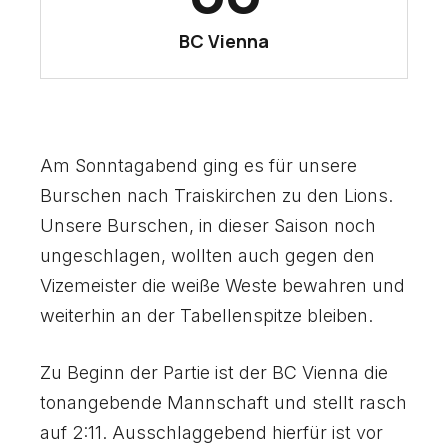
3
3
1
1
BC Vienna
4
4
2
2
5
5
3
3
Am Sonntagabend ging es für unsere
6
6
Burschen nach Traiskirchen zu den Lions.
4
4
Unsere Burschen, in dieser Saison noch
7
7
ungeschlagen, wollten auch gegen den
Vizemeister die weiße Weste bewahren und
5
5
weiterhin an der Tabellenspitze bleiben.
8
8
6
6
Zu Beginn der Partie ist der BC Vienna die
9
9
tonangebende Mannschaft und stellt rasch
auf 2:11. Ausschlaggebend hierfür ist vor