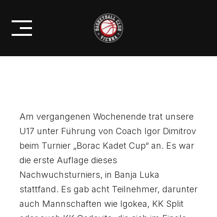
Skip
U17: 6. PLATZ BEIM „BORAC
to
KADET CUP“ IN BANJA LUKA
content
Am vergangenen Wochenende trat unsere
U17 unter Führung von Coach Igor Dimitrov
beim Turnier „Borac Kadet Cup“ an. Es war
die erste Auflage dieses
Nachwuchsturniers, in Banja Luka
stattfand. Es gab acht Teilnehmer, darunter
auch Mannschaften wie Igokea, KK Split