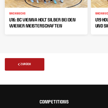
NACHWUCHS
NACHWUC
U16: BC VIENNA HOLT SILBER BEI DEN
U19 HO
WIENER MEISTERSCHAFTEN
UND SI
ZURÜCK
COMPETITIONS