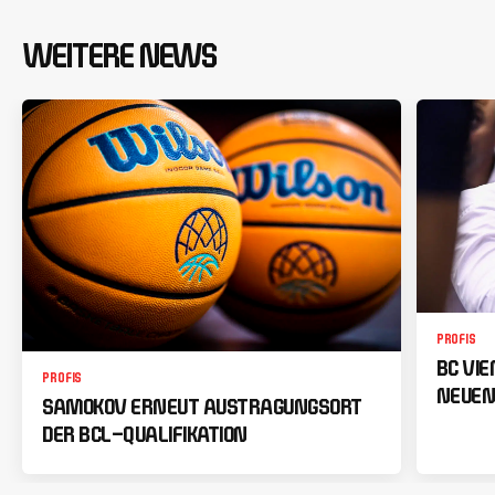
WEITERE NEWS
PROFIS
BC VI
PROFIS
NEUEN
SAMOKOV ERNEUT AUSTRAGUNGSORT
DER BCL-QUALIFIKATION