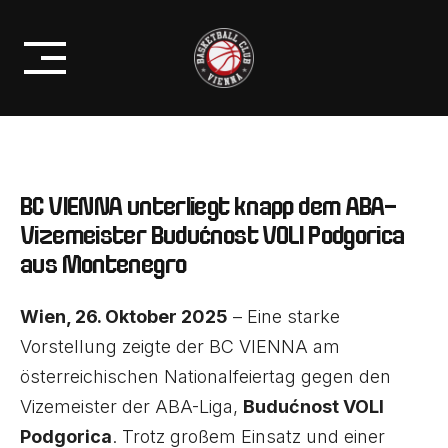
Skip
BC VIENNA UNTERLIEGT KNAPP
to
BUDUCNOST AUS MONTENEGRO
content
BC VIENNA unterliegt knapp dem ABA-
Vizemeister Budućnost VOLI Podgorica
aus Montenegro
Wien, 26. Oktober 2025
– Eine starke
Vorstellung zeigte der BC VIENNA am
österreichischen Nationalfeiertag gegen den
Vizemeister der ABA-Liga,
Budućnost VOLI
Podgorica
. Trotz großem Einsatz und einer