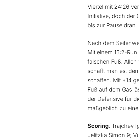
6
Viertel mit 24:26 v
Initiative, doch der 
7
7
bis zur Pause dran.
8
Nach dem Seitenwec
Mit einem 15:2-Run 
falschen Fuß. Allen
9
schafft man es, den
schaffen. Mit +14 g
0
Fuß auf dem Gas läs
der Defensive für d
maßgeblich zu einem
Scoring
: Trajchev I
Jelitzka Simon 9; V