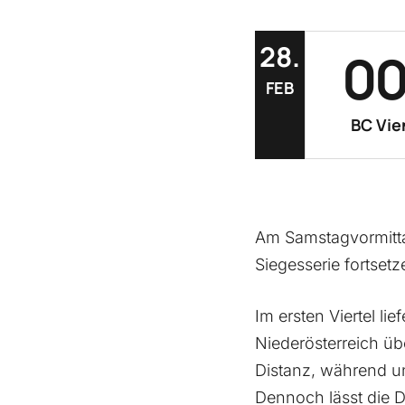
28.
0
FEB
1
1
BC Vie
2
3
Am Samstagvormitta
Siegesserie fortset
4
Im ersten Viertel li
Niederösterreich ü
5
Distanz, während u
Dennoch lässt die 