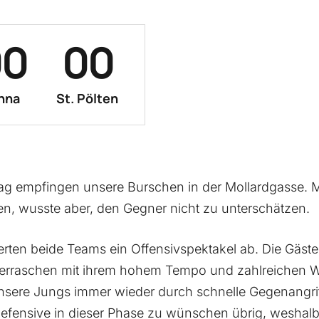
0
0
0
0
1
1
1
nna
St. Pölten
2
2
2
2
3
3
3
3
g empfingen unsere Burschen in der Mollardgasse. M
zen, wusste aber, den Gegner nicht zu unterschätzen.
4
4
4
4
eferten beide Teams ein Offensivspektakel ab. Die Gäst
berraschen mit ihrem hohem Tempo und zahlreichen W
5
5
5
5
nsere Jungs immer wieder durch schnelle Gegenangri
Defensive in dieser Phase zu wünschen übrig, weshal