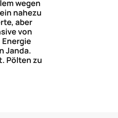
allem wegen
v ein nahezu
rte, aber
sive von
n Energie
n Janda.
t. Pölten zu