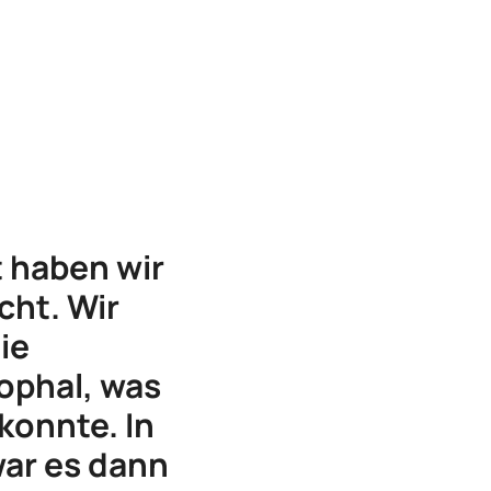
t haben wir
cht. Wir
ie
ophal, was
konnte. In
war es dann