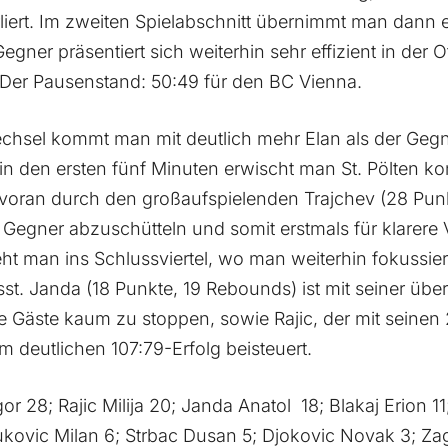
6
6
6
6
erliert. Im zweiten Spielabschnitt übernimmt man dann
Gegner präsentiert sich weiterhin sehr effizient in der 
7
7
7
 Der Pausenstand: 50:49 für den BC Vienna.
8
8
8
8
hsel kommt man mit deutlich mehr Elan als der Gegn
in den ersten fünf Minuten erwischt man St. Pölten k
 voran durch den großaufspielenden Trajchev (28 Punkt
9
9
9
9
 Gegner abzuschütteln und somit erstmals für klarere 
eht man ins Schlussviertel, wo man weiterhin fokussier
0
0
0
0
st. Janda (18 Punkte, 19 Rebounds) ist mit seiner über
ie Gäste kaum zu stoppen, sowie Rajic, der mit seinen
 deutlichen 107:79-Erfolg beisteuert.
gor 28; Rajic Milija 20; Janda Anatol
18; Blakaj Erion 1
ukovic Milan 6; Strbac Dusan 5; Djokovic Novak 3; Zag