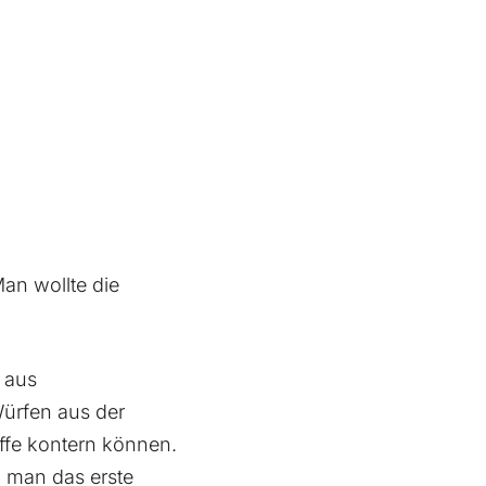
an wollte die
e aus
ürfen aus der
ffe kontern können.
b man das erste