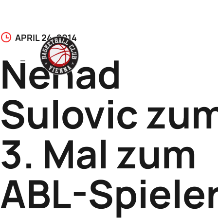
Skip
APRIL 24, 2014
to
Nenad
content
Sulovic zu
3. Mal zum
ABL-Spiele