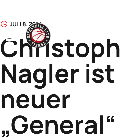
Skip
JULI 8, 2014
to
Christoph
content
Nagler ist
neuer
„General“