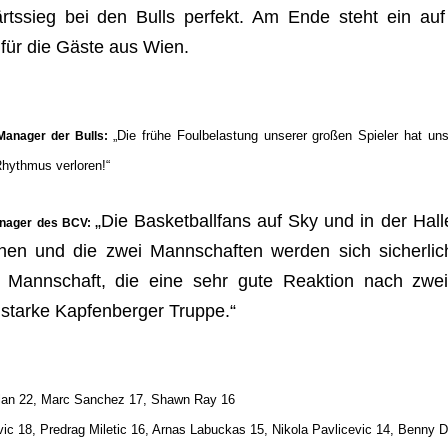
ssieg bei den Bulls perfekt. Am Ende steht ein auf
 für die Gäste aus Wien.
„Die frühe Foulbelastung unserer großen Spieler hat u
Manager der Bulls:
 Rhythmus verloren!“
„
D
ie Basketballfans auf Sky und in der Hall
Manager des BCV:
ehen und die zwei Mannschaften werden sich sicherli
Mannschaft, die eine sehr gute Reaktion nach zwe
 starke Kapfenberger Truppe.“
lan 22, Marc Sanchez 17, Shawn Ray 16
c 18, Predrag Miletic 16, Arnas Labuckas 15, Nikola Pavlicevic 14, Benny D