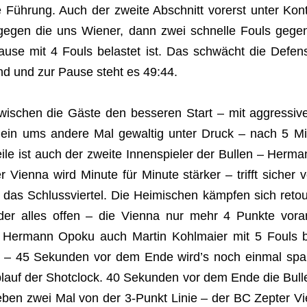
 Führung. Auch der zweite Abschnitt vorerst unter Kon
 gegen die uns Wiener, dann zwei schnelle Fouls gegen
use mit 4 Fouls belastet ist. Das schwächt die Defen
nd und zur Pause steht es 49:44.
schen die Gäste den besseren Start – mit aggressive
 ein ums andere Mal gewaltig unter Druck – nach 5 Mi
rweile ist auch der zweite Innenspieler der Bullen – Her
r Vienna wird Minute für Minute stärker – trifft sicher
 das Schlussviertel. Die Heimischen kämpfen sich retou
der alles offen – die Vienna nur mehr 4 Punkte vora
 Hermann Opoku auch Martin Kohlmaier mit 5 Fouls b
r – 45 Sekunden vor dem Ende wird’s noch einmal spa
 Ablauf der Shotclock. 40 Sekunden vor dem Ende die Bull
ben zwei Mal von der 3-Punkt Linie – der BC Zepter Vi