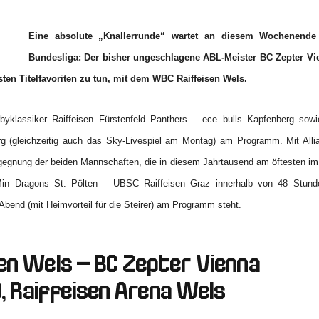
Eine absolute „Knallerrunde“ wartet an diesem Wochenende
Bundesliga: Der bisher ungeschlagene ABL-Meister BC Zepter 
ten Titelfavoriten zu tun, mit dem WBC Raiffeisen Wels.
yklassiker Raiffeisen Fürstenfeld Panthers – ece bulls Kapfenberg sowi
rg (gleichzeitig auch das Sky-Livespiel am Montag) am Programm. Mit Al
gegnung der beiden Mannschaften, die in diesem Jahrtausend am öftesten im
Min Dragons St. Pölten – UBSC Raiffeisen Graz innerhalb von 48 Stund
 Abend (mit Heimvorteil für die Steirer) am Programm steht.
en Wels – BC Zepter Vienna
0
, Raiffeisen Arena Wels