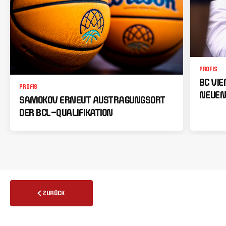
PROFIS
BC VI
PROFIS
NEUEN
SAMOKOV ERNEUT AUSTRAGUNGSORT
DER BCL-QUALIFIKATION
ZURÜCK