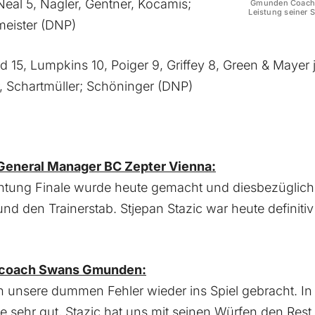
Neal 5, Nagler, Gentner, Kocamis;
Gmunden Coach K
Leistung seiner S
meister (DNP)
15, Lumpkins 10, Poiger 9, Griffey 8, Green & Mayer je
er, Schartmüller; Schöninger (DNP)
 General Manager BC Zepter Vienna:
ichtung Finale wurde heute gemacht und diesbezüglich 
 den Trainerstab. Stjepan Stazic war heute definitiv 
adcoach Swans Gmunden:
 unsere dummen Fehler wieder ins Spiel gebracht. In 
nse sehr gut, Stazic hat uns mit seinen Würfen den Re