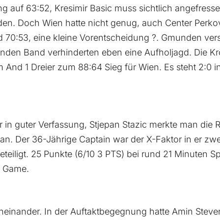
g auf 63:52, Kresimir Basic muss sichtlich angefress
n. Doch Wien hatte nicht genug, auch Center Perkovi
nd 70:53, eine kleine Vorentscheidung ?. Gmunden vers
nden Band verhinderten eben eine Aufholjagd. Die Kr
And 1 Dreier zum 88:64 Sieg für Wien. Es steht 2:0 in
r in guter Verfassung, Stjepan Stazic merkte man die
n. Der 36-Jährige Captain war der X-Faktor in er zwe
teiligt. 25 Punkte (6/10 3 PTS) bei rund 21 Minuten S
e Game.
eneinander. In der Auftaktbegegnung hatte Amin Stev