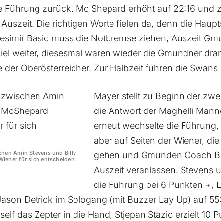
ie Führung zurück. Mc Shepard erhöht auf 22:16 und 
Auszeit. Die richtigen Worte fielen da, denn die Haupt
esimir Basic muss die Notbremse ziehen, Auszeit Gm
el weiter, diesesmal waren wieder die Gmundner dra
e der Oberösterreicher. Zur Halbzeit führen die Swans 
Mayer stellt zu Beginn der zwei
die Antwort der Maghelli Manne
erneut wechselte die Führun
aber auf Seiten der Wiener, die
chen Amin Stevens und Billy
gehen und Gmunden Coach Ba
iener für sich entscheiden.
Auszeit veranlassen. Stevens un
die Führung bei 6 Punkten +, 
Jason Detrick im Sologang (mit Buzzer Lay Up) auf 55:
lf das Zepter in die Hand, Stjepan Stazic erzielt 10 