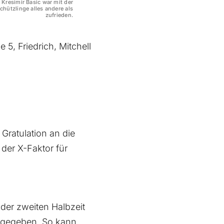
resimir Basic war mit der
chützlinge alles andere als
zufrieden.
 5, Friedrich, Mitchell
Gratulation an die
der X-Faktor für
der zweiten Halbzeit
st gegeben. So kann