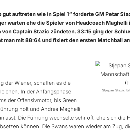
ut auftreten wie in Spiel 1“ forderte GM Petar Sta
r warten ehe die Spieler von Headcoach Maghelli i
n von Captain Stazic zündeten. 33:15 ging der Schlu
t man mit 88:64 und fixiert den ersten Matchball
.
g der Wiener, schaffen es die
Stjepan Stazic f
leichen. In der Anfangsphase
ams der Offensivmotor, bis Green
Führung holt und Andrea Maghelli
anlasst. Die Führung wechselte sehr oft, ehe sich die
 absetzen können. Die Swans waren wieder am Zug, die 