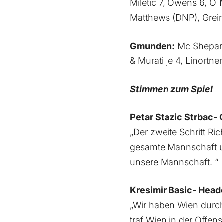
Miletic 7, Owens 6, O´
Matthews (DNP), Grei
Gmunden:
Mc Shepard 
& Murati je 4, Linortn
Stimmen zum Spiel
Petar Stazic Strbac-
„Der zweite Schritt R
gesamte Mannschaft und
unsere Mannschaft. “
Kresimir Basic- He
„Wir haben Wien durch
traf Wien in der Offe