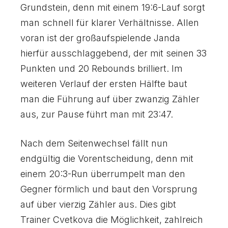
7
7
7
0
0
Grundstein, denn mit einem 19:6-Lauf sorgt
8
8
8
man schnell für klarer Verhältnisse. Allen
voran ist der großaufspielende Janda
hierfür ausschlaggebend, der mit seinen 33
9
9
9
Punkten und 20 Rebounds brilliert. Im
weiteren Verlauf der ersten Hälfte baut
0
0
0
man die Führung auf über zwanzig Zähler
aus, zur Pause führt man mit 23:47.
Nach dem Seitenwechsel fällt nun
endgültig die Vorentscheidung, denn mit
einem 20:3-Run überrumpelt man den
Gegner förmlich und baut den Vorsprung
auf über vierzig Zähler aus. Dies gibt
Trainer Cvetkova die Möglichkeit, zahlreich