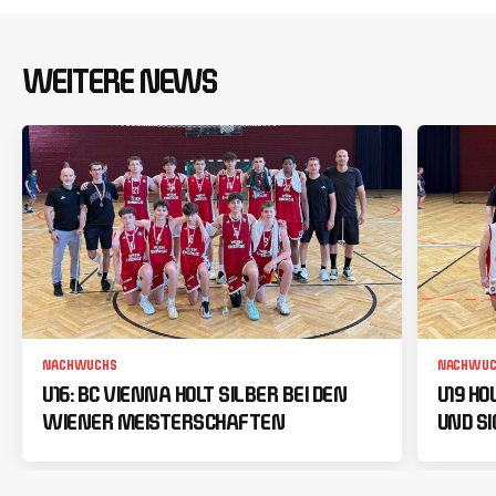
WEITERE NEWS
NACHWUCHS
NACHWUC
U16: BC VIENNA HOLT SILBER BEI DEN
U19 HO
WIENER MEISTERSCHAFTEN
UND SI