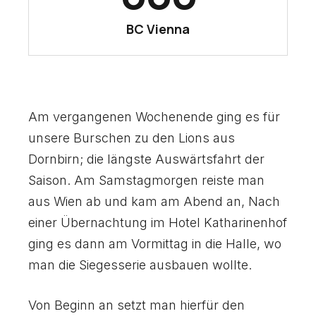
3
3
1
1
1
BC Vienna
4
4
2
2
2
5
5
3
3
3
Am vergangenen Wochenende ging es für
6
6
unsere Burschen zu den Lions aus
4
4
4
Dornbirn; die längste Auswärtsfahrt der
7
7
Saison. Am Samstagmorgen reiste man
aus Wien ab und kam am Abend an, Nach
5
5
5
einer Übernachtung im Hotel Katharinenhof
8
8
ging es dann am Vormittag in die Halle, wo
6
6
6
man die Siegesserie ausbauen wollte.
9
9
Von Beginn an setzt man hierfür den