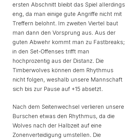
7
7
0
0
ersten Abschnitt bleibt das Spiel allerdings
8
8
eng, da man einige gute Angriffe nicht mit
Treffern belohnt. Im zweiten Viertel baut
man dann den Vorsprung aus. Aus der
9
9
guten Abwehr kommt man zu Fastbreaks;
in den Set-Offenses trifft man
0
0
hochprozentig aus der Distanz. Die
Timberwolves können dem Rhythmus
nicht folgen, weshalb unsere Mannschaft
sich bis zur Pause auf +15 absetzt.
Nach dem Seitenwechsel verlieren unsere
Burschen etwas den Rhythmus, da die
Wolves nach der Halbzeit auf eine
Zonenverteidigung umstellen. Die