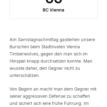
3
3
1
1
BC Vienna
4
4
2
2
5
5
3
3
Am Samstagnachmittag gastierten unsere
6
6
Burschen beim Stadtrivalen Vienna
4
4
Timberwolves, gegen den man sich im
7
7
Hinspiel knapp durchsetzen konnte. Man
wusste daher, den Gegner nicht zu
5
5
unterschätzen.
8
8
6
6
Von Beginn an macht man dem Gegner mit
9
9
seiner aggressiven Defense zu schaffen
und sichert sich eine frühe Führung. Im