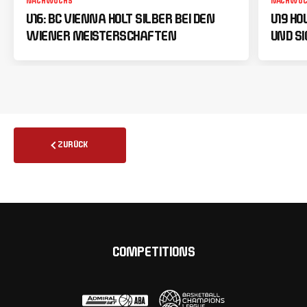
NACHWUCHS
NACHWUC
U16: BC VIENNA HOLT SILBER BEI DEN
U19 HO
WIENER MEISTERSCHAFTEN
UND SI
ZURÜCK
COMPETITIONS