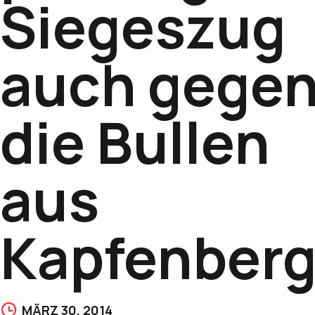
Siegeszug
auch gege
die Bullen
aus
Kapfenber
MÄRZ 30, 2014