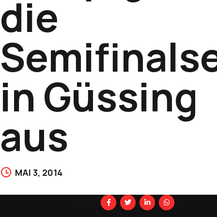
die
Semifinalse
in Güssing
aus
MAI 3, 2014
Share