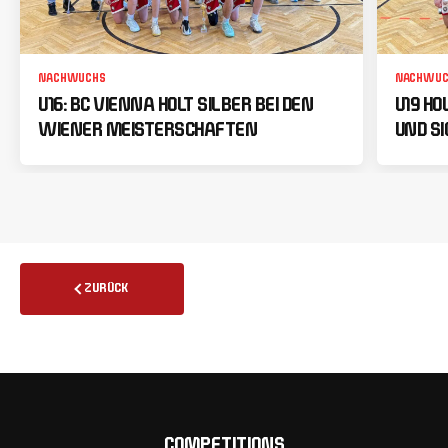
NACHWUCHS
NACHWUC
U16: BC VIENNA HOLT SILBER BEI DEN
U19 HO
WIENER MEISTERSCHAFTEN
UND SI
ZURÜCK
COMPETITIONS